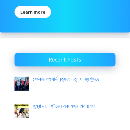
Learn more
Recent Posts
রেডকার লংসোর্ড নৃত্যদল নতুন সদস্য খুঁজছে
জুম্বা নাচ: ফিটনেস এবং মজার মিলনমেলা