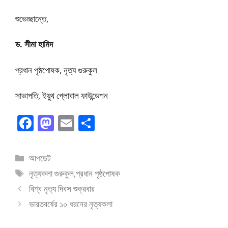
শুভেচ্ছান্তে,
ড. সীমা হামিদ
প্রধান পৃষ্ঠপোষক, নৃত্য গুরুকুল
সাভাপতি, ইয়ুথ গ্লোবাল ফাউন্ডেশন
F
M
E
S
ac
as
m
h
e
to
ai
ar
বিভাগ
আপডেট
b
d
l
e
সমূহ
ট্যাগ
নৃত্যকলা গুরুকুল
,
প্রধান পৃষ্ঠপোষক
o
o
সমূহ
বিশ্ব নৃত্য দিবস শুক্রবার
o
n
ভারতবর্ষের ১০ ধরনের নৃত্যকলা
k