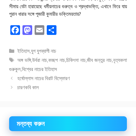
সীমায় যেটা হারায়েছে ধর্মীয়নাচের গুরুত্ব ও শ্রদ্ধাভক্তি, এখানে ফিরে যায়
পুরান ধারার সঙ্গে পূজারী কুমারীর ভক্তিময়তায়?
F
M
E
S
ac
as
m
h
e
to
ai
ar
বিভাগ
ইতিহাস
,
যুগ যুগব্যাপী নাচ
b
d
l
e
সমূহ
ট্যাগ
অঙ্গ ভঙ্গি
,
উর্বরা নাচ
,
কচ্ছপ নাচ
,
চিকিৎসা নাচ
,
জীব জন্তুর নাচ
,
নৃত্যকলা
o
o
সমূহ
গুরুকুল
,
বিশ্বের নাচের ইতিহাস
o
n
হর্ষোল্লাস নাচের বিরাট বিস্ফোরণ
k
চারণকবি কাল
মন্তব্য করুন