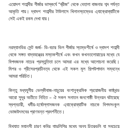
এয়োদশ শতাব্দীর গীর্জার ভাস্কর্যে “ব্রীজ” থেকে বেহালা বাজনার শব্দ পর্যন্ত
আকৃতি পায়। দ্বাদশ শতাব্দীর টাউলাসে খিলানস্তম্ভের এ্যাক্রোব্যাটিকে
সেই একই রকম দেখা যায়।
নরম্যানডির সেন্ট জর্জ- ডি-বচার ভিল গীর্জার স্তম্ভশীর্ষে ও দ্বাদশ শতাব্দী
থেকে সঙ্গত বাদ্যযন্ত্রের মস্তকশীর্ষে এবং কখন কখনতলোয়াড়ের মধ্যে যে
বিপদজনক নাচের প্রস্তুতিতা চলে আমরা এর মধ্যে আলোচনা করেছি।
মিশর ও গ্রীসেরপ্রাচীনত্ব থেকে এই সকল মূল শিল্পউপাদান সম্বন্ধে
আমরা পরিচিত।
কিন্তু মধ্যযুগীয় ভেল্কীবাজ-নাচুয়ের বংশানুক্রমিক প্রয়োজনীয় কাষ্ঠখন্ড
আরো সুদূর অতীতে নিহিত – ঐ সকল সনাতন জনগোষ্ঠী উন্নয়ন ঘটায়েছে
স্বপ্নচারী, ধর্মীয়-হর্ষোল্লাসজনক এ্যাক্রোব্যাটিক নাচকে বিপদসংকুল
ভোজউৎসবের প্রাণবন্ত প্রদর্শনীতে।
বিখ্যাত ম্যানসী চারণ কবির পান্ডুলিপির মধ্যে অন্য চিত্রগুলি যা সবচেয়ে