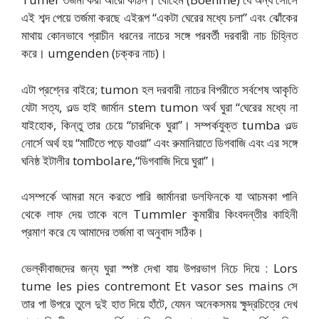
এই শব্দ পেয়ে তর্জমা করছে এইরূপ “একটা ঘেরের মধ্যে চলা” এবং ঝোঁকের
মাথায় কোনভাবে প্রাচীন ধরনের নাচের সঙ্গে পরবর্তী দরবারী নাচ চিহ্নিত
করে। umgenden (চক্কর নাচ)।
এটা প্রশ্নের বাইরে; tumon হল দরবারী নাচের বিপরীতে সর্বশেষ আকৃতি
যেটা সত্য, ওল্ড হাই জার্মান stem tumon অর্থ ঘুরা “ঘেরের মধ্যে না
যাইহোক, কিন্তু তার চেয়ে “চারদিকে ঘুরা”। সম্পর্কযুক্ত tumba ওল্ড
নোর্সে অর্থ হয় “মাটিতে পড়ে যাওয়া” এবং রুমানিয়াতে ডিগবাজি এবং এর সঙ্গে
ঘনিষ্ঠ ইটালীর tombolare,“ডিগবাজি দিয়ে ঘুরা”।
এসম্পর্কে আমরা মনে করতে পারি জার্মানরা ডলফিনকে যা আচমকা পানি
থেকে লাফ দেয় তাকে বলে Tummler কুমারীর কিংবদন্তীর কাহিনী
প্রমাণ করে যে আমাদের তর্জমা বা অনুবাদ সঠিক।
ভেল্কীবাজদের জন্য ঘুরা স্পষ্ট দেখা যায় উপরভাগ নিচে দিয়ে : Lors
tume les pies contremont Et vasor ses mains সে
তার পা উপরে তুলে দুই হাত দিয়ে হাঁটে, যেমন অনেকসময় ক্ষুদ্রচিত্রে দেখ