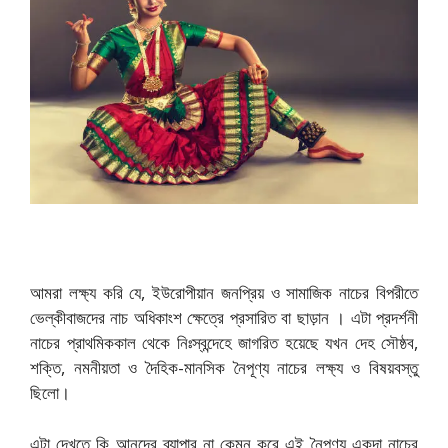
আমরা লক্ষ্য করি যে, ইউরোপীয়ান জনপ্রিয় ও সামাজিক নাচের বিপরীতে
ভেল্কীবাজদের নাচ অধিকাংশ ক্ষেত্রে প্রসারিত বা ছাড়ান । এটা প্রদর্শনী
নাচের প্রাথমিককাল থেকে নিঃস্বন্দেহে জাগরিত হয়েছে যখন দেহ সৌষ্ঠব,
শক্তি, নমনীয়তা ও দৈহিক-মানসিক নৈপূণ্য নাচের লক্ষ্য ও বিষয়বস্তু
ছিলো।
এটা দেখতে কি আনন্দের ব্যাপার না কেমন করে এই নৈপূণ্য একদা নাচের