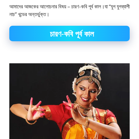
আমাদের আজকের আলোচনার বিষয় – চারণ-কবি পূর্ব কাল।যা “যুগ যুগব্যাপী
নাচ” খন্ডের অন্তর্ভুক্ত।
চারণ-কবি পূর্ব কাল