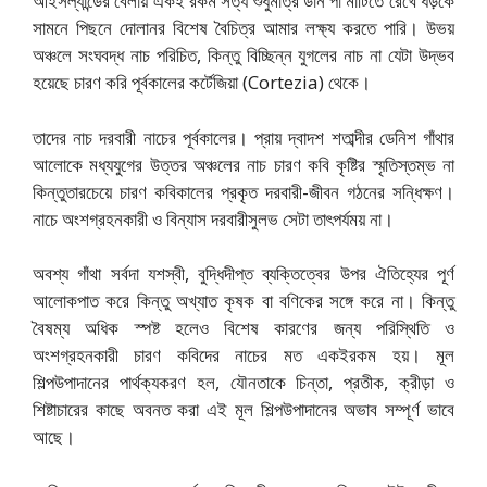
আইসল্যান্ডের বেলায় একই রকম সত্য শুধুমাত্র ডান পা মাটিতে রেখে ধড়কে
সামনে পিছনে দোলানর বিশেষ বৈচিত্র আমার লক্ষ্য করতে পারি। উভয়
অঞ্চলে সংঘবদ্ধ নাচ পরিচিত, কিন্তু বিচ্ছিন্ন যুগলের নাচ না যেটা উদ্ভব
হয়েছে চারণ করি পূর্বকালের কর্টেজিয়া (Cortezia) থেকে।
তাদের নাচ দরবারী নাচের পূর্বকালের। প্রায় দ্বাদশ শতাব্দীর ডেনিশ গাঁথার
আলোকে মধ্যযুগের উত্তর অঞ্চলের নাচ চারণ কবি কৃষ্টির স্মৃতিস্তম্ভ না
কিন্তুতারচেয়ে চারণ কবিকালের প্রকৃত দরবারী-জীবন গঠনের সন্ধিক্ষণ।
নাচে অংশগ্রহনকারী ও বিন্যাস দরবারীসুলভ সেটা তাৎপর্যময় না।
অবশ্য গাঁথা সর্বদা যশস্বী, বুদ্ধিদীপ্ত ব্যক্তিত্বের উপর ঐতিহ্যের পূর্ণ
আলোকপাত করে কিন্তু অখ্যাত কৃষক বা বণিকের সঙ্গে করে না। কিন্তু
বৈষম্য অধিক স্পষ্ট হলেও বিশেষ কারণের জন্য পরিস্থিতি ও
অংশগ্রহনকারী চারণ কবিদের নাচের মত একইরকম হয়। মূল
শিল্পউপাদানের পার্থক্যকরণ হল, যৌনতাকে চিন্তা, প্রতীক, ক্রীড়া ও
শিষ্টাচারের কাছে অবনত করা এই মূল শিল্পউপাদানের অভাব সম্পূর্ণ ভাবে
আছে।