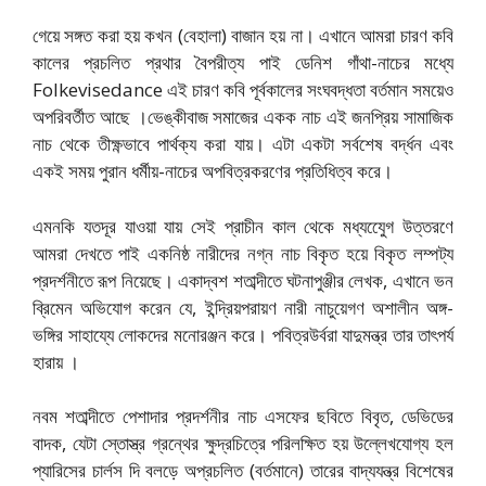
গেয়ে সঙ্গত করা হয় কখন (বেহালা) বাজান হয় না। এখানে আমরা চারণ কবি
কালের প্রচলিত প্রথার বৈপরীত্য পাই ডেনিশ গাঁথা-নাচের মধ্যে
Folkevisedance এই চারণ কবি পূর্বকালের সংঘবদ্ধতা বর্তমান সময়েও
অপরিবর্তীত আছে ।ভেঙ্কীবাজ সমাজের একক নাচ এই জনপ্রিয় সামাজিক
নাচ থেকে তীক্ষ্ণভাবে পার্থক্য করা যায়। এটা একটা সর্বশেষ বর্দ্ধন এবং
একই সময় পুরান ধর্মীয়-নাচের অপবিত্রকরণের প্রতিধিত্ব করে।
এমনকি যতদূর যাওয়া যায় সেই প্রাচীন কাল থেকে মধ্যযুেেগ উত্তরণে
আমরা দেখতে পাই একনিষ্ঠ নারীদের নগ্ন নাচ বিকৃত হয়ে বিকৃত লম্পট্য
প্রদর্শনীতে রূপ নিয়েছে। একাদ্বশ শতাব্দীতে ঘটনাপুঞ্জীর লেখক, এখানে ভন
ব্রিমেন অভিযোগ করেন যে, ইন্দ্রিয়পরায়ণ নারী নাচুয়েগণ অশালীন অঙ্গ-
ভঙ্গির সাহায্যে লোকদের মনোরঞ্জন করে। পবিত্রউর্বরা যাদুমন্ত্র তার তাৎপর্য
হারায় ।
নবম শতাব্দীতে পেশাদার প্রদর্শনীর নাচ এসফের ছবিতে বিবৃত, ডেভিডের
বাদক, যেটা স্তোস্ত্র গ্রন্থের ক্ষুদ্রচিত্রে পরিলক্ষিত হয় উল্লেখযোগ্য হল
প্যারিসের চার্লস দি বলড়ে অপ্রচলিত (বর্তমানে) তারের বাদ্যযন্ত্র বিশেষের