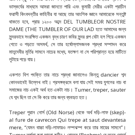
ভাস্কর্যের মাধ্যমে আমরা জানতে পারি এবং কুমারী মেরীর একটা প্রাচীন
ফরাসী কিংবদন্তীর কাহিনীর যা আছে তার আংশিক জ্ঞানে আমারেকে সন্তুষ্ট
থাকতে হবে, প্রায় ১২০০ অব্দে DEL TUMBLEOR NOSTRE
DAME (THE TUMBLER OF OUR LAD হতে আমাদের জন্য
সুন্দরভাবে সংরক্ষিত একজন বৃদ্ধ চারণ কবির সুন্দর গল্প যেটা হল গিয়ে একজন
গেতে ও পড়তে অসমর্থ, সে তার হর্ষোল্লাসজনক শ্রদ্ধা সম্পাদন করে
মাতৃদেবীর মূর্তির সামনে নাচের মধ্যে, যতক্ষণ না সে পরিশ্রান্ত হয়ে মাটিতে
লুটায়ে পড়ে যায়।
একশত বিশ পংক্তি তার নাচে শ্রদ্ধা জানালেও কিন্তু dancier শব্দ
কোনভাবেই উল্লেখ নাই। প্রসঙ্গক্রমে বলা যায় সেই সময় যুগলের নাচ বা
সমাজের নাচ একই অর্থ হত একটা নাচ। Tumer, treper, sauter
যে শব্দ ছিল তা সে কি করে তার জন্য ব্যবহৃত হত।
Treper পুরান নোর্স (Old Norse) থেকে অর্থ দড়ি-লাফ (skep)-
al fure de cavrecon Qui trepe at saut devantesa
mere, “যেমন বাচ্চা দড়ি-লাফায়ও লম্পঝম্প করে তার মায়ের সামনে”।
Tumer তর্জমা করা আরো কঠিন। বোহেম (Boehme) যে অন্য সোর্সে