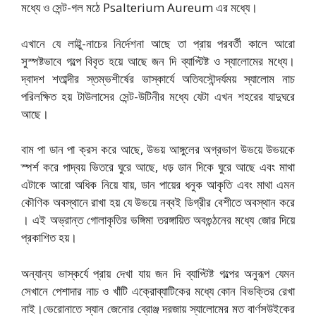
মধ্যে ও সেন্ট-গল মঠে Psalterium Aureum এর মধ্যে।
এখানে যে লাট্টু-নাচের নির্দেশনা আছে তা প্রায় পরবর্তী কালে আরো
সুস্পষ্টভাবে গল্পে বিবৃত হয়ে আছে জন দি ব্যাপ্টিষ্ট ও স্যালোমের মধ্যে।
দ্বাদশ শতাব্দীর স্তম্ভশীর্ষের ভাস্কার্যে অতিবসৌন্দর্যময় স্যালোম নাচ
পরিলক্ষিত হয় টাউলাসের সেন্ট-উটিনীর মধ্যে যেটা এখন শহরের যাদুঘরে
আছে।
বাম পা ডান পা ক্রস করে আছে, উভয় আঙ্গুলের অগ্রভাগ উভয়ে উভয়কে
স্পর্শ করে পাদ্বয় ভিতরে ঘুরে আছে, ধড় ডান দিকে ঘুরে আছে এবং মাথা
এটাকে আরো অধিক নিয়ে যায়, ডান পায়ের ধনুক আকৃতি এবং মাথা এমন
কৌণিক অবস্থানে রাখা হয় যে উভয়ে নব্বই ডিগ্রীর বেশীতে অবস্থান করে
। এই অভ্রান্ত গোলাকৃতির ভঙ্গিমা তরঙ্গায়িত অবগুন্ঠনের মধ্যে জোর দিয়ে
প্রকাশিত হয়।
অন্যান্য ভাস্কর্যে প্রায় দেখা যায় জন দি ব্যাপ্টিষ্ট গল্পের অনুরূপ যেমন
সেখানে পেশাদার নাচ ও খাঁটি এক্রোব্যাটিকের মধ্যে কোন বিভক্তির রেখা
নাই।ভেরোনাতে স্যান জেনোর ব্রোঞ্জ দরজায় স্যালোমের মত বার্ণসউইকের