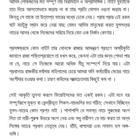
আদিম লোকজনের মত সম্পূর্ণ নাচ বিরামহীন ও অপ্রাসঙ্গিক। নাইট যুবতীকে
হাত দিয়ে আলতোভাবে জড়ায় না বা তার প্রতি দোলান ওড়না জড়ায় না।
কিন্তু সে তাকে তা উত্তপ্ত ফারের মধ্যে ঢেকে নেয়। প্রায় প্রায় এই রকম
ঘটে যতটুকু স্থান করে নেয়া যায়; যেমন আদিম মানুষেরা করত যুগলদ্বয়
নাচের আসর থেকে নিজেদের সরিয়ে নিয়ে যেত এক নির্জন কোণায়।
প্রসঙ্গক্রমে কোন নাইট তার বোনকে রাজার আমন্ত্রণ গ্রহণে অস্বীকৃতি
জানালে রাজা শক্তিপ্রয়োগে তা দখল করে, কেননা এটা তার জন্য শোভা পায়
না যে, নাচে সে নিজেকে আরো অধিক নীচু সংস্পর্শে নিয়ে যায়। এটা
প্রধানতঃ রাজকীয় মর্যাদার মহিলাদের চেয়ে আমরা শুনি কর্মচারীর মেয়ের নাচে
অংশীদার হওয়ার কথা। চারণ কবিদের আত্মচেতনায় কিছুই কম না ।
সেই আকৃতি তুলনা করলে ফিরোইসদের মত একই রকম। এটা মনে হয়
সম্পূর্ণরূপে মুক্ত বা কেন্দ্রীভূত শিকল-নাচগুলির মত গঠিত; সেখানে বিচ্ছিন্ন
যুগল-নাচের কোন প্রশ্ন নাই । পাশাপাশি যে সমস্ত নাচে পুরুষেরা অংশ
নিত তা নারী-পুরুষ উভয়ে অংশ নেয় এবং শুধু নারীগণ যে নাচ করত তা অন্য
লিঙ্গের নাচের প্রধান নেতৃত্ব দেয়। হাঁটা, ধাপদেয়া এবং লাফান হল অঙ্গ-
ভঙ্গি।