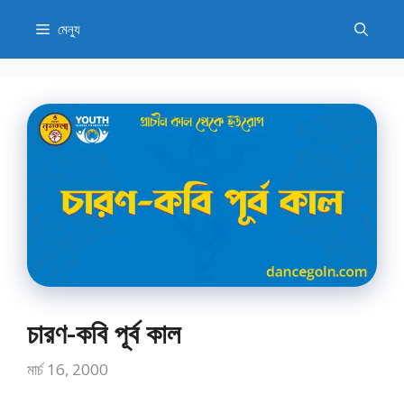
এড়িেয়
মেন্যু
লেখায়
যান
চারণ-কবি পূর্ব কাল
মার্চ 16, 2000