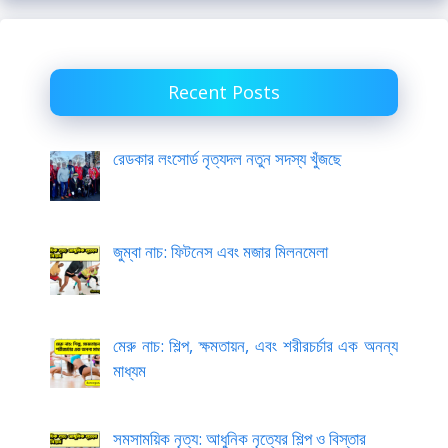
Recent Posts
রেডকার লংসোর্ড নৃত্যদল নতুন সদস্য খুঁজছে
জুম্বা নাচ: ফিটনেস এবং মজার মিলনমেলা
মেরু নাচ: শিল্প, ক্ষমতায়ন, এবং শরীরচর্চার এক অনন্য
মাধ্যম
সমসাময়িক নৃত্য: আধুনিক নৃত্যের শিল্প ও বিস্তার