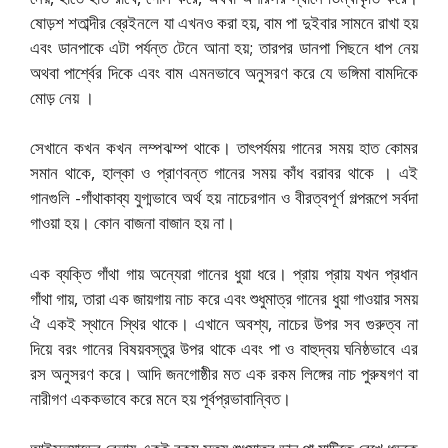
ষোড়শ শতাব্দীর ব্রেইনলে যা এখনও করা হয়, বাম পা দুইবার সামনে রাখা হয়
এবং ডানপাকে এটা পর্যন্ত টেনে আনা হয়; তারপর ডানপা পিছনে ধাপ নেয়
অথবা পার্শ্বের দিকে এবং বাম এমনভাবে অনুসরণ করে যে ভঙ্গিমা বামদিকে
মোড় নেয় ।
সেখানে কখন কখন লম্পঝম্প থাকে। তাৎপর্যময় গানের সময় হাত কোমর
সমান থাকে, হাল্কা ও প্রাণবন্ত গানের সময় কাঁধ বরাবর থাকে । এই
গানগুলি -গাঁথাকাব্য যুগ্মভাবে অর্থ হয় নাচেরগান ও বীরত্বপূর্ণ গল্পরূপে সর্বদা
গাওয়া হয়। কোন বাজনা বাজান হয় না।
এক ব্যক্তি গাঁথা গায় অন্যেরা গানের ধুয়া ধরে। প্রায় প্রায় যখন প্রধান
গাঁথা গায়, তারা এক জায়গায় নাচ করে এবং শুধুমাত্র গানের ধুয়া গাওয়ার সময়
ঐ একই স্থানে স্থির থাকে। এখানে অবশ্য, নাচের উপর সব গুরুত্ব না
দিয়ে বরং গানের বিষয়বস্তুর উপর থাকে এবং পা ও বাহুদ্বয় ঘনিষ্ঠভাবে এর
রস অনুসরণ করে। আদি জনগোষ্ঠীর মত এক রকম লিঙ্গের নাচ পুরুষগণ বা
নারীগণ এককভাবে করে মনে হয় পূর্বপ্রভাবান্বিত।