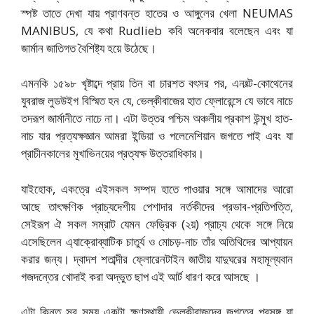
স্পষ্ট তাতে দেখা যায় প্রাণবন্ত হাতের ও আঙ্গুলের খেলা NEUMAS
MANIBUS, যে কথা Rudlieb কবি অনেকবার বলেছেন এবং যা
জার্মান জাতিগত বৈশিষ্ট্য হয়ে উঠেছে।
এমনকি ১৫৯৮ খৃষ্টাব্দে প্রায় তিন বা চারশত বৎসর পর, এনহ্ল্ট-কোথেনের
যুবরাজ লুডউইগ বিস্মিত হন যে, ভেল্কীবাজের হাত ফ্লোরেন্সে যে ভাবে নাচে
তদরূপ জার্মানীতে নাচে না। এটা উত্তর পশ্চিম অঞ্চলীয় প্রকাশ উন্মুখ হাত-
নাচ যার প্রত্যক্ষজ্ঞান আমরা ইন্ডিয়া ও পলেনেশিয়ান জগতে পাই এবং যা
প্রাচীনকালের মূখাভিনয়ের প্রত্যক্ষ উত্তরাধিকার।
যাইহোক, একত্রে এইসকল সম্পদ হাতে পাওয়ার সঙ্গে আমাদের আরো
আছে তাৎক্ষণিক প্রাচ্যদেশীয় পেশাদার নর্তকীদের প্রভাব-প্রতিপত্তি,
সেইরূপ ঐ সকল সম্রাট যেমন ফেড্রিক (২য়) প্রাচ্য থেকে সঙ্গে নিয়ে
এসেছিলেন এ্যাক্রোব্যাটিক চাতুর্য ও মোচড়-নাচ তাঁর অতিথিদের আপ্যায়ন
করার জন্য। দ্বাদশ শতাব্দীর ফ্লোরেনটাইন জাতীয় যাদুঘরের মহামূল্যবান
গজদন্তের খোদাই করা অদ্ভুত ছাপ এই আর্ট ধারণ করে আসছে ।
এটা কিন্তু সব সময় একটা ক্ষণস্থায়ী ভেল্কীবাজদের জগতের প্রসঙ্গ যা