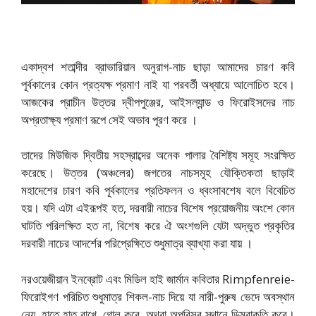
একাদ্বশ শতাব্দীর ব্রাভারিয়ান অনুরাগ-নাচ ছাড়া আমাদের চারণ কবি
পূর্বকালের কোন প্রত্যক্ষ প্রমাণ নাই যা পরবর্তী অধ্যায়ে আলোচিত হবে।
আজকের প্রাচীন উত্তর দ্বীপপুঞ্জের, আইসল্যান্ড ও ফিরোইসদের নাচ
অপ্রতাক্ষ্য প্রমাণ রূপে সেই অভাব পূরণ করে ।
তাদের মিউজিক দ্বিতীয় সহস্রাব্দের অনেক পালার বৈশিষ্ট্য সমূহ সংরক্ষিত
করেছে। উত্তর (অঞ্চলের) জগতের নাচসমূহ যৌক্তিকতা ছাড়াই
মহাদেশের চারণ কবি পূর্বকালের প্রতিফলন ও ধ্বংসাবশেষ বলে বিবেচিত
হয়। যদি এটা এইরূপই হত, দরবারী নাচের বিশেষ প্রয়োজনীয় অংশে কোন
ঘাটতি পরিলক্ষিত হত না, বিশেষ করে ঐ অংশগুলি যেটা অদ্ভুত প্রকৃতির
দরবারী নাচের আদর্শের পরিপ্রেক্ষিতে শুধুমাত্র ব্যাখ্যা করা যায় ।
নরওয়েজীয়ান ইনব্রোট এবং মিডিল হাই জার্মান কবিতার Rimpfenreie-
ফিরোইগণ পরিচিত শুধুমাত্র শিকল-নাচ দিয়ে যা নারী-পুরুষ ভেদে অবস্থান
নেয়, হাতে হাত রাখে, গোল করে, অথবা অপরিসর স্থানে ডিম্বাকৃতি করে।