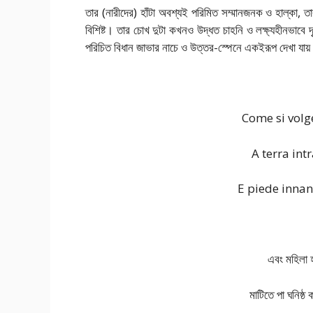
তার (নারীদের) হাঁটা অবশ্যই পরিমিত সম্মানজনক ও হাল্কা, ত
বিশিষ্ট। তার চোখ দুটা কখনও উদ্ধত চাহনি ও লক্ষ্যহীনভাবে দ
পরিচিত বিধান জাভার নাচে ও উত্তর-স্পেনে একইরূপ দেখা যায়। সু
Come si volge
A terra int
E piede inna
এবং মহিলা হ
মাটিতে পা ঘনিষ্