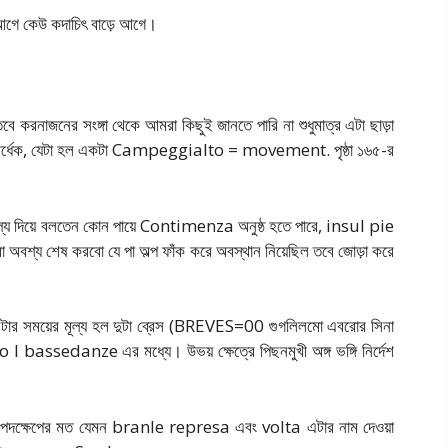
ে কেউ কদাচিৎ বাড়ে আগে।
করনাজনের সংঙ্গা থেকে আমরা কিছুই জানতে পারি না শুধুমাত্র এটা ছাড়া
র্ধেক, যেটা হল একটা Campeggialto = movement. পৃষ্ঠা ১৬৫-র
মূল্য দিয়ে বলতেন কোন পায়ে Contimenza অনুষ্ঠ হতে পারে, insul pie
 অবশ্য শেষ করবো যে পা অল্প ফাঁক করে অবস্থান নিয়েছিল তবে জোড়া করে
র সময়ের মূল্য হল দুটা ব্রেস (BREVES=00 গুগলিলমো এবরোর সিনা
assedanze এর মধ্যে। উভয় ক্ষেত্রে পিছনমুখী অঙ্গ ভঙ্গি নির্দেশ
 পদক্ষেপের মত যেমন branle represa এবং volta এটার নাম দেওয়া