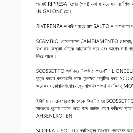
প্রায়ই RIPRESA হিপের (পাছা) ভঙ্গি যা মনে হয় নির্
IN GALONE তে।
RIVERENZA = বাউ সময়ের মাপ SALTO = লম্পঝাম্প স
SCAMBIO, কোরনাজনো CAMBIAMENTO র মধ্যে, হয়ত 
রাখা হয়, অন্যটা এটাকে আড়াআড়ি করে এবং আগের রাখা পায়ে
ফিরে আসে।
SCOSSETTO অর্থ করে “কিঞ্চীত শিহরণ”। LIONCELLO র 
যুক্ত করেন কতকগুলি নাচে পুরুষেরা অনুষ্ঠিত কর
অনেকবার কোরানজানোর মধ্যে সাক্ষ্যাৎ পাওয়া যায় ক
ইটালীয়ান নাচের প্রতিশব্দ থেকে উদ্ঘাটিত হয় SCOSSE
সম্ভবত তুলনা করলে হতে পারে জার্মান চারণ কবিদের দ
AHSENLROTEN.
SCOPRA ও SOTTO প্রতিশব্দের ব্যাখ্যার প্রয়োজন আছ