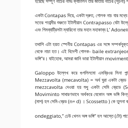
হয়েছে সম্পূর্ণ নাচের নামঃ ক্যাটালন তার জাতীয় নাচের (সূচ
একটা Contapas দিয়ে, একটা দ্রুত, গোলক নাচ যার মধ্যে
সতের শতাব্দীর শুরুতে ইটালীয়ান Contrapasso যেটা উ
এবং গিমব্যাট্রিসটা ম্যারিনো তার মহান মহাকাব্য L’ Adoneর ম
তথাপি এটা হয়ত স্পেনীয় Contapas এর সঙ্গে সম্পর্কযুক্ত 
থেকে নাচা হত। এই বিদেশী গোলক- baile extranjeor দু
ভঙ্গি”র। যাইহোক, আমরা জানি ভারা ইটালীয়ান moviment
Galoppo উল্লেখ করে গুগলিলমো এমব্রিওর সিনা প
Mezzavolta (mecavolta) = অর্ধ ঘুরা একটা ব্রেড 
mezzcavolta দেওয়া হয় শুধু একটা সেমি ব্রেডে (S
Moviminto সাধারণভাবে অর্থকরে যেকোন অঙ্গ ভঙ্গি কিন্তু নি
(মাপ) হল সেমি-ব্রেড (n= d) । Scossetto ) কে তুলনা 
ondeggiato,” ঢেউ খেলন অঙ্গ ভঙ্গি” হল আস্তে (টো) পায়ের