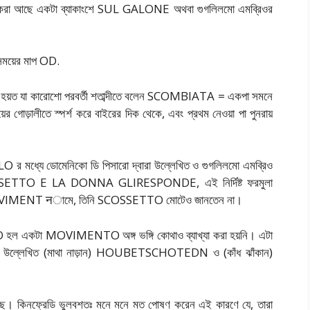
দেশিত করা আছে একটা ব্যাকাংশে SUL GALONE অথবা গুগলিলমো এমব্রিওর
ময়ের মাপ OD.
যা কারোশো পরবর্তী শতাব্দীতে বলেন SCOMBIATA = একপা সমনে
র গোড়ালীতে স্পর্শ করে বাইরের দিক থেকে, এবং প্রথম নেওয়া পা পুনরায়
মধ্যে ডোমেনিকো ডি পিসারো দ্বারা উল্লেখিত ও গুগলিলমো এমব্রিও
ে SCOSSETTO E LA DONNA GLIRESPONDE, এই নির্দিষ্ট ফরমুলা
িন্তু MOVIMENT नামে, তিনি SCOSSETTO মোটেও জানতেন না।
TTO হল একটা MOVIMENTO অঙ্গ ভঙ্গি কোথাও ব্যাখ্যা করা হয়নি। এটা
্বারা উল্লেখিত (মাথা নাড়ান) HOUBETSCHOTEDN ও (কাঁধ ঝাঁকান)
ে। কিনফ্রেডি ভুলবশতঃ মনে মনে মত পোষণ করেন এই কারণে যে, তারা