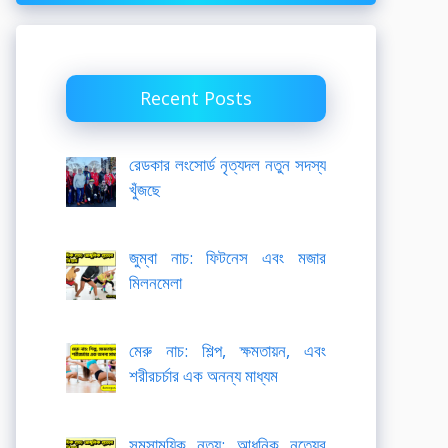
Recent Posts
রেডকার লংসোর্ড নৃত্যদল নতুন সদস্য
খুঁজছে
জুম্বা নাচ: ফিটনেস এবং মজার
মিলনমেলা
মেরু নাচ: শিল্প, ক্ষমতায়ন, এবং
শরীরচর্চার এক অনন্য মাধ্যম
সমসাময়িক নৃত্য: আধুনিক নৃত্যের