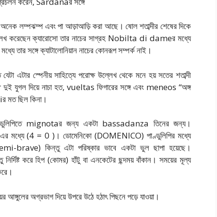
না) প্রচলন করেন, Sardanaর সঙ্গে
 অনেক লম্পঝম্প এবং পা আড়াআড়ি করা আছে। ষোল শতাব্দীর শেষের দিকে
ল্লেখ করেছেন ক্যারোসো তার নাচের সাগ্রহ Nobilta di dameর মধ্যে
ধ্যে তার সঙ্গে ক্যাটালোনিয়ান নাচের কোনরূপ সম্পর্ক নাই।
যেটা এটার স্পেনীয় সাহিত্যে পরোক্ষ উল্লেখ থেকে মনে হয় সতের শতাব্দী
ই যুগল দিয়ে নাচা হত, vueltas ফিগারের সঙ্গে এবং meneos “অঙ্গ
iর মত ছিল কিনা।
ান্ডুলিপিতে mignotaর জন্য একটা bassadanza তিনের জন্য।
এর মধ্যে (4 = 0 )। ডোমেনিকো (DOMENICO) পাণ্ডুলিপির মধ্যে
emi-brave) কিন্তু এটা পরিষ্কার ভাবে একটা ভুল ছাপা হয়েছে।
র্দিষ্ট করে হিপ (কোমর) হাঁটু বা এনকেটের ছন্দময় বাঁকান। সময়ের মূল্য
করে।
 আঙ্গুলের অগ্রভাগ দিয়ে উপরে উঠে হঠাৎ পিছনে পড়ে যাওয়া।