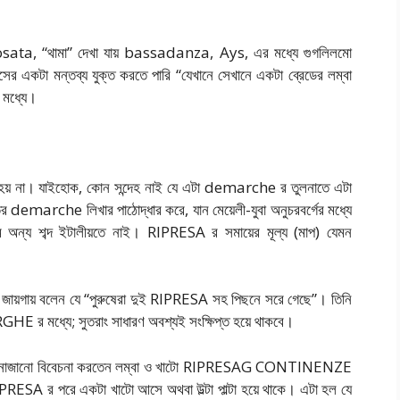
a, “থামা” দেখা যায় bassadanza, Ays, এর মধ্যে গুগলিলমো
সের একটা মন্তব্য যুক্ত করতে পারি “যেখানে সেখানে একটা ব্রেডের লম্বা
 মধ্যে।
রা হয় না। যাইহোক, কোন সন্দেহ নাই যে এটা demarche র তুলনাতে এটা
তির demarche লিখার পাঠোদ্ধার করে, যান মেয়েলী-যুবা অনুচরবর্গের মধ্যে
 অন্য শব্দ ইটালীয়তে নাই। RIPRESA র সমায়ের মূল্য (মাপ) যেমন
 এক জায়গায় বলেন যে “পুরুষেরা দুই RIPRESA সহ পিছনে সরে গেছে”। তিনি
্যে; সুতরাং সাধারণ অবশ্যই সংক্ষিপ্ত হয়ে থাকবে।
না কোরনাজানো বিবেচনা করতেন লম্বা ও খাটো RIPRESAG CONTINENZE
IPRESA র পরে একটা খাটো আসে অথবা উল্টা পাল্টা হয়ে থাকে। এটা হল যে