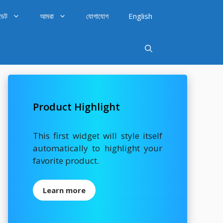
ডেট
আমরা
যোগাযোগ
English
Product Highlight
This first widget will style itself
automatically to highlight your
favorite product.
Learn more