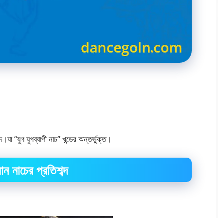
 “যুগ যুগব্যাপী নাচ” খন্ডের অন্তর্ভুক্ত।
ান নাচের প্রতিশব্দ