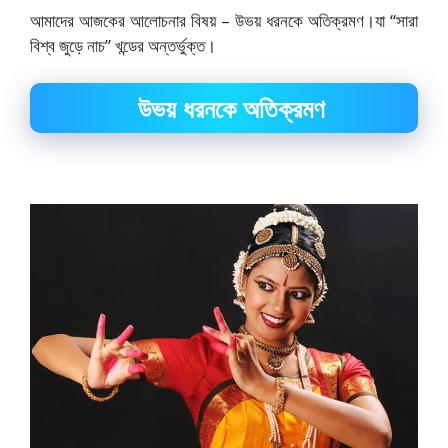
আমাদের আজকের আলোচনার বিষয় – উভয় ধরনকে অতিক্রমণ।যা “সারা
বিশ্ব জুড়ে নাচ” খন্ডের অন্তর্ভুক্ত।
উভয় ধরনকে অতিক্রমণ