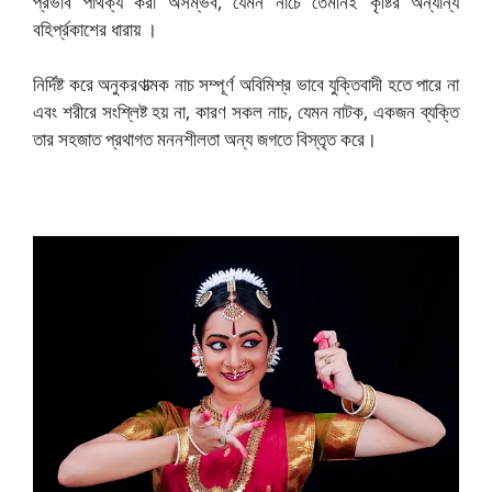
প্রভাব পার্থক্য করা অসম্ভব, যেমন নাচে তেমনিই কৃষ্টির অন্যান্য
বহির্প্রকাশের ধারায় ।
নির্দিষ্ট করে অনুকরণাত্মক নাচ সম্পূর্ণ অবিমিশ্র ভাবে যুক্তিবাদী হতে পারে না
এবং শরীরে সংশ্লিষ্ট হয় না, কারণ সকল নাচ, যেমন নাটক, একজন ব্যক্তি
তার সহজাত প্রথাগত মননশীলতা অন্য জগতে বিস্তৃত করে।