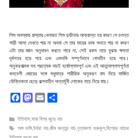
শিশু অবস্থায় রাস্তায় খেলারত শিশু দুর্ঘটনায় আক্রান্ত হয় কারণ সে চলন্ত
গাড়ী আসা দেখতে পায় না অথবা সে তার মায়ের ডাক শুনতে পায় না কারণ
এটা তার জ্ঞান অনুধাবন করতে পারে না, সেই রকম নাচে বুঝার ক্ষমতা
দূর্বলতর হয়ে পরে এবং এমনকি সম্পূর্ণভাবে বোধহীন হয়ে পরে।
অনুকরণাত্মক সহ প্রত্যেক নাচই হর্ষোল্লাসপূর্ণ এবং এই আনন্দোল্লাসপূর্ণতা
কমবেশী জোরের সঙ্গে শুধুমাত্র শারীরিক অনুকরণ বাদ দিয়ে মার্জিত
যৌক্তিকতা ছেড়ে কল্পনাহীন অন্তর্মুখী লোকের নাচে নিয়ে যায়।
F
M
E
S
ac
as
m
h
e
to
ai
ar
বিভাগ
ইতিহাস
,
সারা বিশ্ব জুড়ে নাচ
b
d
l
e
সমূহ
ট্যাগ
অঙ্গ ভঙ্গি
,
উর্বরা নাচ
,
জীব জন্তুর নাচ
,
নৃত্যকলা গুরুকুল
,
বিশ্বের নাচের
o
o
সমূহ
ইতিহাস
,
সূচনা নাচ