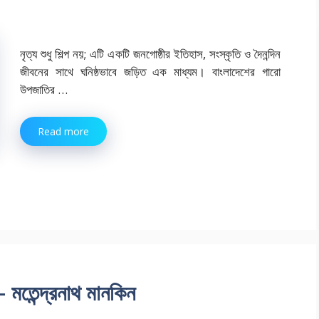
নৃত্য শুধু শিল্প নয়; এটি একটি জনগোষ্ঠীর ইতিহাস, সংস্কৃতি ও দৈনন্দিন
জীবনের সাথে ঘনিষ্ঠভাবে জড়িত এক মাধ্যম। বাংলাদেশের গারো
উপজাতির …
Read more
 মতেন্দ্রনাথ মানকিন