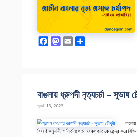
F
M
E
S
ac
as
m
h
e
to
ai
ar
b
d
l
e
o
o
o
n
বাঙলায় ধ্রুপদী নৃত্যচর্চা – সুভাষ চ
k
জুলাই 13, 2023
বাংলায
বিবরণ অনুযায়ী, শান্তিনিকেতন ও কলকাতাকে কেন্দ্র করে বিভিন