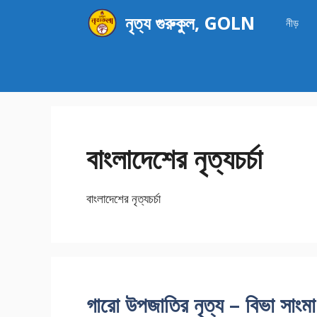
এড়িেয়
নৃত্য গুরুকুল, GOLN
নীড়
লেখায়
যান
বাংলাদেশের নৃত্যচর্চা
বাংলাদেশের নৃত্যচর্চা
গারো উপজাতির নৃত্য – বিভা সাংমা