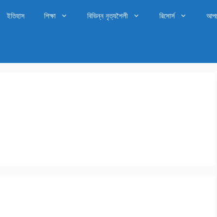
ইতিহাস
শিক্ষা
বিভিন্ন নৃত্যশৈলী
রিসোর্স
আপ