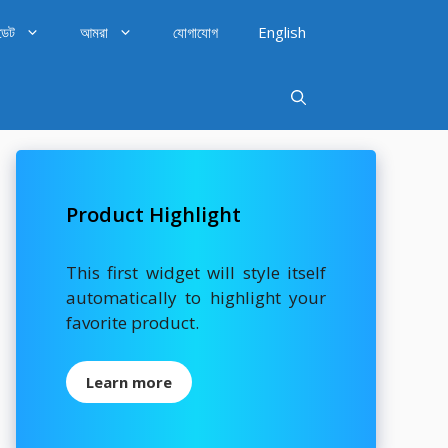
ডেট
আমরা
যোগাযোগ
English
Product Highlight
This first widget will style itself
automatically to highlight your
favorite product.
Learn more