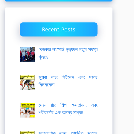
Recent Posts
রেডকার লংসোর্ড নৃত্যদল নতুন সদস্য
খুঁজছে
জুম্বা নাচ: ফিটনেস এবং মজার
মিলনমেলা
মেরু নাচ: শিল্প, ক্ষমতায়ন, এবং
শরীরচর্চার এক অনন্য মাধ্যম
সমসাময়িক নৃত্য: আধুনিক নৃত্যের