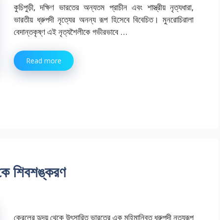
কুচিপুড়ী, দক্ষিণ ভারতের অন্যতম প্রাচীন এবং শাস্ত্রীয় নৃত্যধারা,
ভারতীয় ধ্রুপদী নৃত্যের অনন্য রূপ হিসেবে বিবেচিত। মুনরোচিরালা
বেদান্তকৃষ্ণ এই নৃত্যশৈলীকে গভীরভাবে …
Read more
 কে শিবশঙ্করণ
কেরলের হৃদয় থেকে উৎসারিত ভারতের এক মহিমান্বিত ধ্রুপদী নৃত্যরূপ