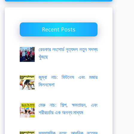
Recent Posts
রেডকার লংসোর্ড নৃত্যদল নতুন সদস্য
খুঁজছে
জুম্বা নাচ: ফিটনেস এবং মজার
মিলনমেলা
মেরু নাচ: শিল্প, ক্ষমতায়ন, এবং
শরীরচর্চার এক অনন্য মাধ্যম
সমসাময়িক নৃত্য: আধুনিক নৃত্যের