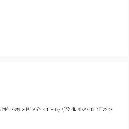
ারাগুলির মধ্যে মোহিনীআট্টম এক অনন্য সৃষ্টিশৈলী, যা কেরালার মাটিতে জন্ম