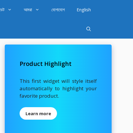
ডেট
আমরা
যোগাযোগ
English
Product Highlight
This first widget will style itself
automatically to highlight your
favorite product.
Learn more