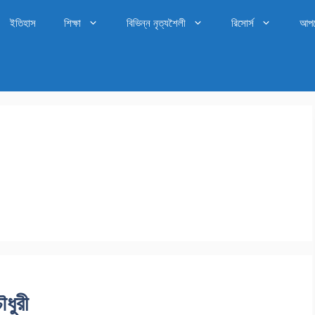
ইতিহাস
শিক্ষা
বিভিন্ন নৃত্যশৈলী
রিসোর্স
আপ
ৌধুরী