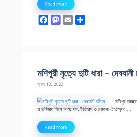
Read more
F
M
E
S
ac
as
m
h
e
to
ai
ar
b
d
l
e
o
o
o
n
মণিপুরী নৃত্যে দুটি ধারা – দেবযানী
k
জুলাই 13, 2023
মণিপুর ভারতের
ও ভঙ্গিমায় মিশে আছে ধর্ম, ইতিহাস ও লোকজ ঐতিহ্যের …
Read more