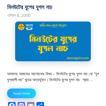
o
o
মিনউটের যুগের যুগল নাচ
o
n
এপ্রিল 8, 2000
k
আমাদের আজকের আলোচনার বিষয় – মিনউটের যুগের যুগল নাচ।যা “যুগ
যুগব্যাপী নাচ” খন্ডের অন্তর্ভুক্ত। মিনউটের যুগের যুগল নাচ প্রায় …
Read more
F
M
E
S