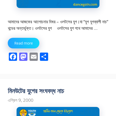
আমাদের আজকের আলোচনার বিষয় – ওলটসের যুগ।যা “যুগ যুগব্যাপী নাচ”
খন্ডের অন্তর্ভুক্ত। ওলটসের যুগ ওলটসের যুগ পথে আমাদের …
Read more
F
M
E
S
ac
as
m
h
e
to
ai
ar
b
d
l
e
o
o
মিনউটের যুগের সংঘবদ্ধ নাচ
o
n
এপ্রিল 9, 2000
k