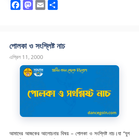
F
M
E
S
ac
as
m
h
e
to
ai
ar
b
d
l
e
o
o
পোলকা ও সংশ্লিষ্ট নাচ
o
n
এপ্রিল 11, 2000
k
আমাদের আজকের আলোচনার বিষয় – পোলকা ও সংশ্লিষ্ট নাচ।যা “যুগ