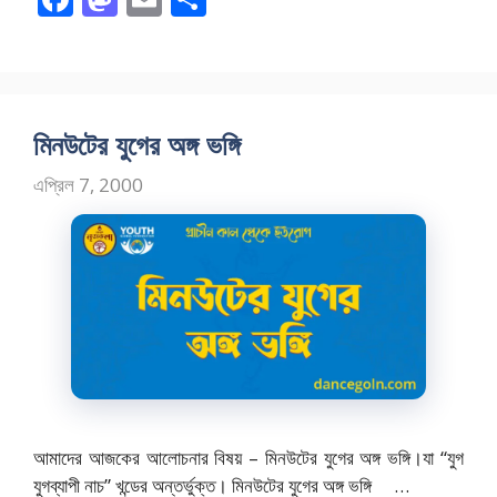
ac
as
m
h
e
to
ai
ar
b
d
l
e
o
o
মিনউটের যুগের অঙ্গ ভঙ্গি
o
n
এপ্রিল 7, 2000
k
আমাদের আজকের আলোচনার বিষয় – মিনউটের যুগের অঙ্গ ভঙ্গি।যা “যুগ
যুগব্যাপী নাচ” খন্ডের অন্তর্ভুক্ত। মিনউটের যুগের অঙ্গ ভঙ্গি …