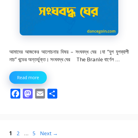
আমাদের আজকের আলোচনার বিষয় – সংঘবদ্ধ ঘের ।যা “যুগ যুগব্যাপী
নাচ” খন্ডের অন্তর্ভুক্ত। সংঘবদ্ধ ঘের The Branle বার্ণেল …
Read more
F
M
E
S
ac
as
m
h
e
to
ai
ar
b
d
l
e
o
o
Page
Page
Page
1
2
…
5
Next
→