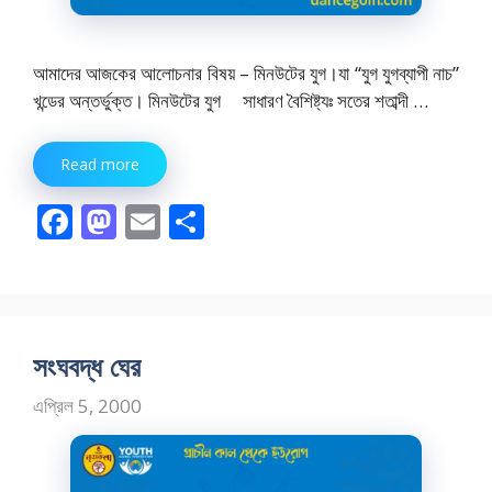
আমাদের আজকের আলোচনার বিষয় – মিনউটের যুগ।যা “যুগ যুগব্যাপী নাচ”
খন্ডের অন্তর্ভুক্ত। মিনউটের যুগ সাধারণ বৈশিষ্ট্যঃ সতের শতাব্দী …
Read more
F
M
E
S
ac
as
m
h
e
to
ai
ar
b
d
l
e
o
o
সংঘবদ্ধ ঘের
o
n
এপ্রিল 5, 2000
k