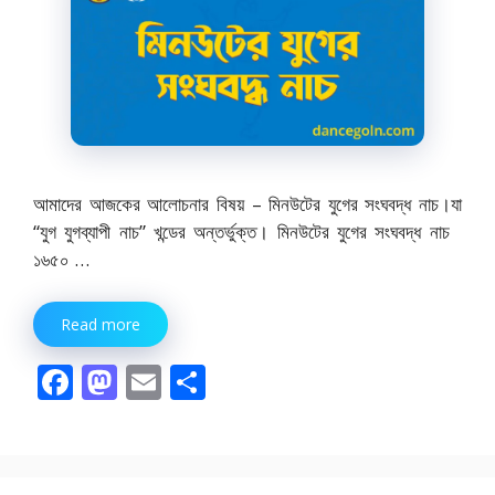
আমাদের আজকের আলোচনার বিষয় – মিনউটের যুগের সংঘবদ্ধ নাচ।যা
“যুগ যুগব্যাপী নাচ” খন্ডের অন্তর্ভুক্ত। মিনউটের যুগের সংঘবদ্ধ নাচ
১৬৫০ …
Read more
F
M
E
S
ac
as
m
h
e
to
ai
ar
b
d
l
e