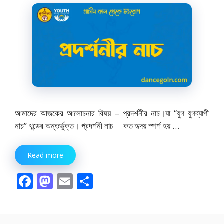
k
আমাদের আজকের আলোচনার বিষয় – প্রদর্শনীর নাচ।যা “যুগ যুগব্যাপী
নাচ” খন্ডের অন্তর্ভুক্ত। প্রদর্শনী নাচ কত হৃদয় স্পর্শ হয় …
Read more
F
M
E
S
ac
as
m
h
e
to
ai
ar