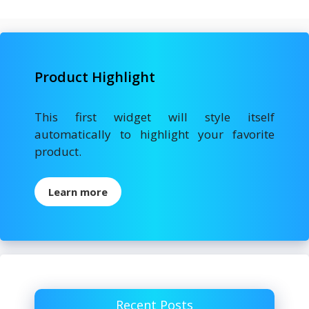
o
n
k
Product Highlight
This first widget will style itself
automatically to highlight your favorite
product.
Learn more
Recent Posts