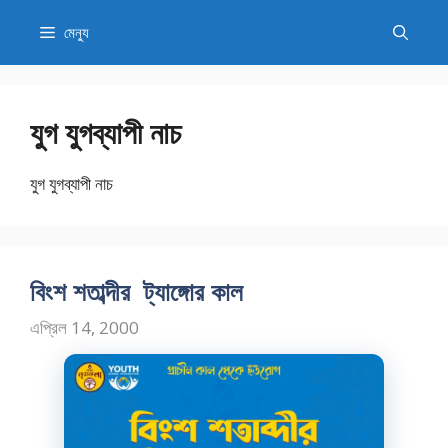
এড়িেয়
মেন্যু
লেখায়
যান
যুগ যুগব্যাপী নাচ
যুগ যুগব্যাপী নাচ
বিংশ শতাব্দীর ট্যাঙ্গোর কাল
এপ্রিল 14, 2000