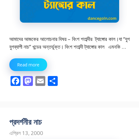
আমাদের আজকের আলোচনার বিষয় – বিংশ শতাব্দীর ট্যাঙ্গোর কাল।যা “যুগ
যুগব্যাপী নাচ” খন্ডের অন্তর্ভুক্ত। বিংশ শতাব্দী ট্যাঙ্গোর কাল এমনকি …
Read more
F
M
E
S
ac
as
m
h
e
to
ai
ar
b
d
l
e
o
o
প্রদর্শনীর নাচ
o
n
এপ্রিল 13, 2000