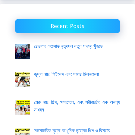
Recent Posts
রেডকার লংসোর্ড নৃত্যদল নতুন সদস্য খুঁজছে
জুম্বা নাচ: ফিটনেস এবং মজার মিলনমেলা
মেরু নাচ: শিল্প, ক্ষমতায়ন, এবং শরীরচর্চার এক অনন্য
মাধ্যম
সমসাময়িক নৃত্য: আধুনিক নৃত্যের শিল্প ও বিস্তার