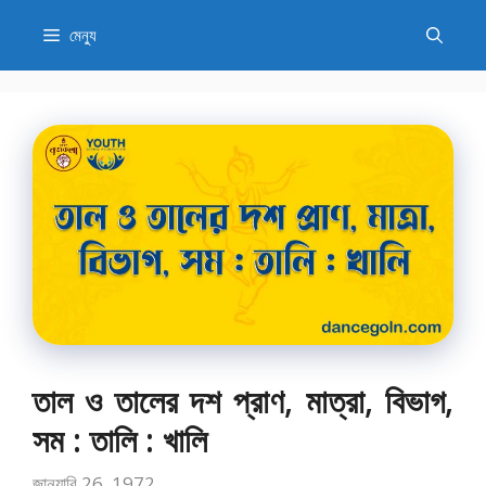
এড়িেয়
মেন্যু
লেখায়
যান
তাল ও তালের দশ প্রাণ, মাত্রা, বিভাগ,
সম : তালি : খালি
জানুয়ারি 26, 1972