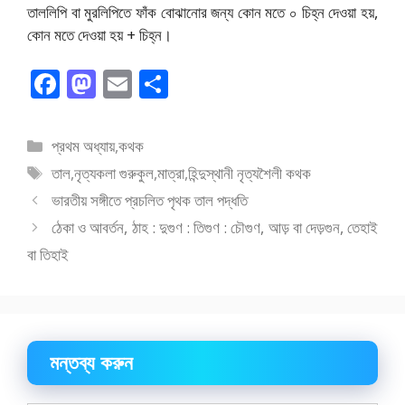
তাললিপি বা মুরলিপিতে ফাঁক বোঝানোর জন্য কোন মতে ০ চিহ্ন দেওয়া হয়,
কোন মতে দেওয়া হয় + চিহ্ন।
F
M
E
S
ac
as
m
h
e
to
ai
ar
বিভাগ
প্রথম অধ্যায়
,
কথক
b
d
l
e
সমূহ
ট্যাগ
তাল
,
নৃত্যকলা গুরুকুল
,
মাত্রা
,
হিন্দুস্থানী নৃত্যশৈলী কথক
o
o
সমূহ
ভারতীয় সঙ্গীতে প্রচলিত পৃথক তাল পদ্ধতি
o
n
ঠেকা ও আবর্তন, ঠাহ : দুগুণ : তিগুণ : চৌগুণ, আড় বা দেড়গুন, তেহাই
k
বা তিহাই
মন্তব্য করুন